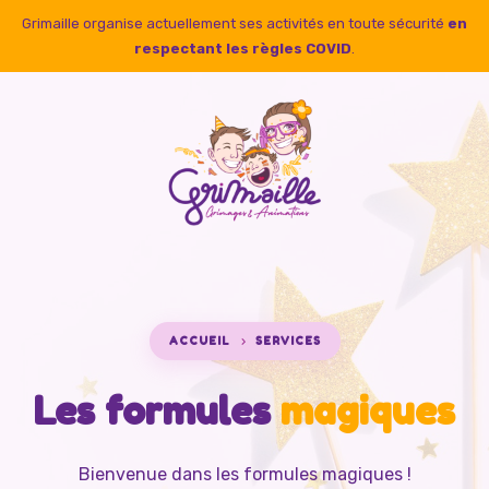
Grimaille organise actuellement ses activités en toute sécurité
en
respectant les règles COVID
.
ACCUEIL
SERVICES
Les formules
magiques
Bienvenue dans les formules magiques !